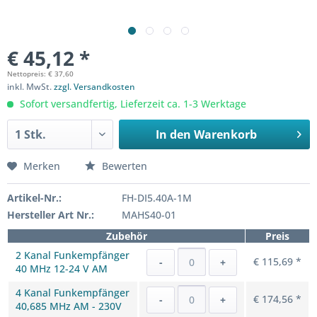
€ 45,12 *
Nettopreis: € 37,60
inkl. MwSt.
zzgl. Versandkosten
Sofort versandfertig, Lieferzeit ca. 1-3 Werktage
In den
Warenkorb
Merken
Bewerten
Artikel-Nr.:
FH-DI5.40A-1M
Hersteller Art Nr.:
MAHS40-01
Zubehör
Preis
2 Kanal Funkempfänger
€ 115,69 *
-
+
40 MHz 12-24 V AM
4 Kanal Funkempfänger
€ 174,56 *
-
+
40,685 MHz AM - 230V