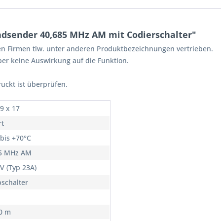
dsender 40,685 MHz AM mit Codierschalter"
en Firmen tlw. unter anderen Produktbezeichnungen vertrieben.
er keine Auswirkung auf die Funktion.
ruckt ist überprüfen.
9 x 17
rt
 bis +70°C
5 MHz AM
 V (Typ 23A)
pschalter
0 m