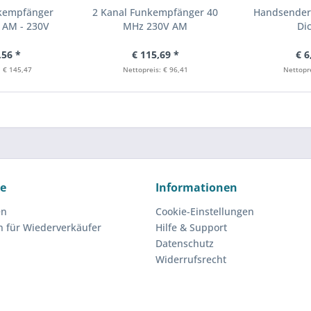
nkempfänger
2 Kanal Funkempfänger 40
Handsenderh
 AM - 230V
MHz 230V AM
Di
,56 *
€ 115,69 *
€ 6
: € 145,47
Nettopreis: € 96,41
Nettopre
ce
Informationen
en
Cookie-Einstellungen
n für Wiederverkäufer
Hilfe & Support
Datenschutz
Widerrufsrecht