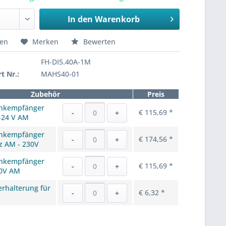
In den
Warenkorb
hen
Merken
Bewerten
FH-DI5.40A-1M
t Nr.:
MAHS40-01
Zubehör
Preis
unkempfänger
€ 115,69 *
-
+
-24 V AM
unkempfänger
€ 174,56 *
-
+
z AM - 230V
unkempfänger
€ 115,69 *
-
+
0V AM
rhalterung für
€ 6,32 *
-
+