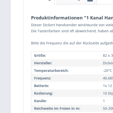
Produktinformationen "1 Kanal Han
Dieser Dickert Handsender wird/wurde von viel
Die Tastenfarben sind oft abweichend, haben ab
Bitte die Frequenz die auf der Rückseite aufged
Größe:
82 x 3
Hersteller:
Dicke
Temperaturbereich:
-20°C
Frequenz:
40,68
Batterie:
1x 12
Kodierung:
10 Di
Kanäle:
1
Reichweite im Freien in m:
50-20