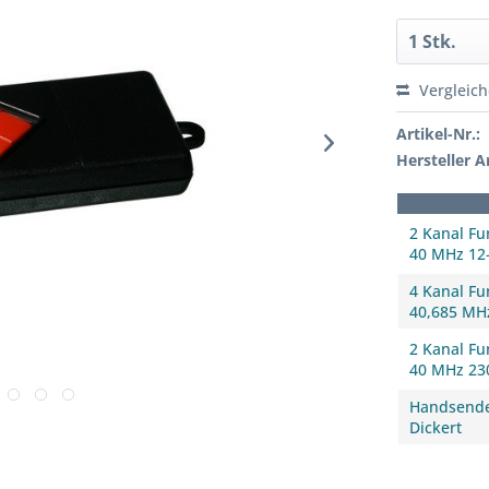
Vergleic
Artikel-Nr.:
Hersteller Ar
2 Kanal F
40 MHz 12
4 Kanal F
40,685 MH
2 Kanal F
40 MHz 23
Handsende
Dickert