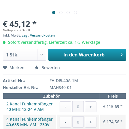
€ 45,12 *
Nettopreis: € 37,60
inkl. MwSt.
zzgl. Versandkosten
Sofort versandfertig, Lieferzeit ca. 1-3 Werktage
In den
Warenkorb
Merken
Bewerten
Artikel-Nr.:
FH-DI5.40A-1M
Hersteller Art Nr.:
MAHS40-01
Zubehör
Preis
2 Kanal Funkempfänger
€ 115,69 *
-
+
40 MHz 12-24 V AM
4 Kanal Funkempfänger
€ 174,56 *
-
+
40,685 MHz AM - 230V