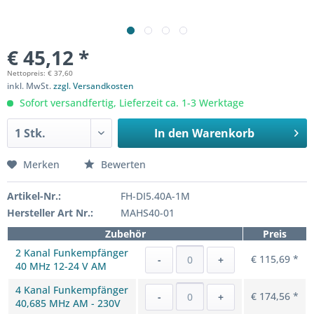
€ 45,12 *
Nettopreis: € 37,60
inkl. MwSt.
zzgl. Versandkosten
Sofort versandfertig, Lieferzeit ca. 1-3 Werktage
In den
Warenkorb
Merken
Bewerten
Artikel-Nr.:
FH-DI5.40A-1M
Hersteller Art Nr.:
MAHS40-01
Zubehör
Preis
2 Kanal Funkempfänger
€ 115,69 *
-
+
40 MHz 12-24 V AM
4 Kanal Funkempfänger
€ 174,56 *
-
+
40,685 MHz AM - 230V