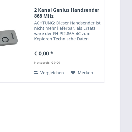
2 Kanal Genius Handsender
868 MHz
ACHTUNG: Dieser Handsender ist
nicht mehr lieferbar, als Ersatz
wäre der FH-PI2.86A-4C zum
Kopieren Technische Daten
finden Sie in der untenstehenden
Tabelle Früher war der
€ 0,00 *
Handsender Amigo + Casali
Nettopreis: € 0,00
Vergleichen
Merken