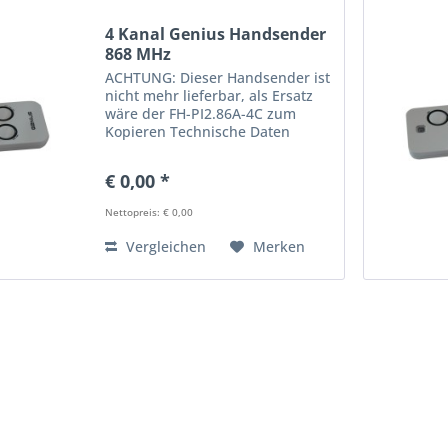
4 Kanal Genius Handsender
868 MHz
ACHTUNG: Dieser Handsender ist
nicht mehr lieferbar, als Ersatz
wäre der FH-PI2.86A-4C zum
Kopieren Technische Daten
finden Sie in der untenstehenden
Tabelle Früher war der
€ 0,00 *
Handsender Amigo + Casali
Nettopreis: € 0,00
Vergleichen
Merken