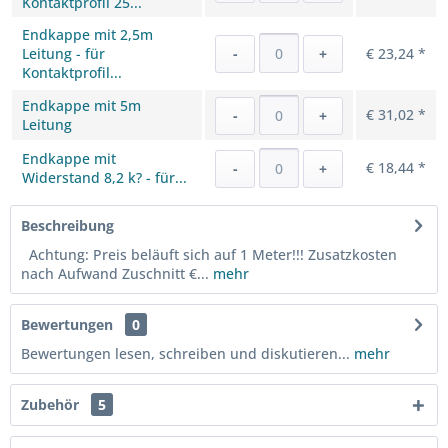
Kontaktprofil 25...
Endkappe mit 2,5m
Leitung - für
-
+
€ 23,24 *
Kontaktprofil...
Endkappe mit 5m
€ 31,02 *
-
+
Leitung
Endkappe mit
€ 18,44 *
-
+
Widerstand 8,2 k? - für...
Beschreibung
Achtung: Preis beläuft sich auf 1 Meter!!! Zusatzkosten
nach Aufwand Zuschnitt €...
mehr
Bewertungen
0
Bewertungen lesen, schreiben und diskutieren...
mehr
Zubehör
5