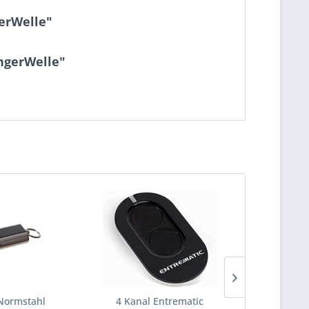
erWelle"
angerWelle"
Normstahl
4 Kanal Entrematic
4 Kana