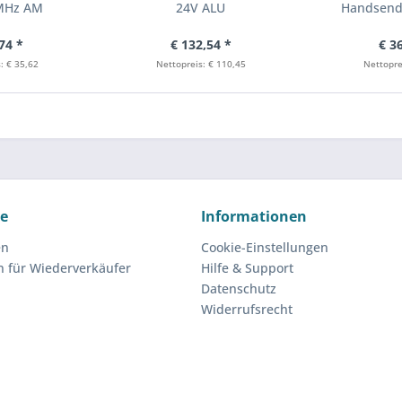
 MHz AM
24V ALU
Handsend
74 *
€ 132,54 *
€ 3
: € 35,62
Nettopreis: € 110,45
Nettopre
ce
Informationen
en
Cookie-Einstellungen
n für Wiederverkäufer
Hilfe & Support
Datenschutz
Widerrufsrecht