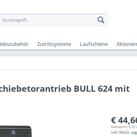
riebszubehör
Zutrittsysteme
Laufschiene
Aktione
Schiebetorantrieb BULL 624 mit
€ 44,6
Nettopreis: € 37,
inkl. MwSt.
zzg