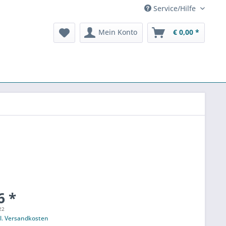
Service/Hilfe
Mein Konto
€ 0,00 *
n
6 *
22
l. Versandkosten